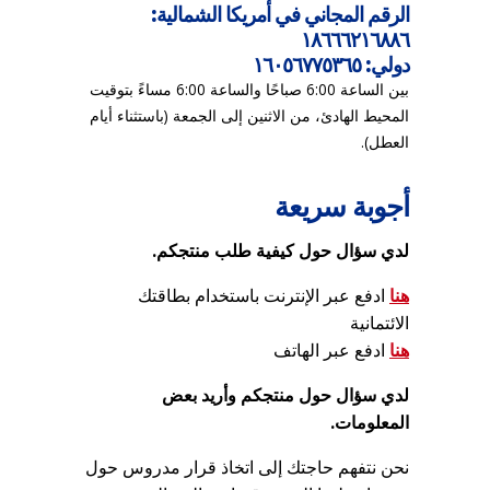
إ
الرقم المجاني في أمريكا الشمالية:
ل
١٨٦٦٦٢١٦٨٨٦
ك
دولي: ١٦٠٥٦٧٧٥٣٦٥
ت
ر
بين الساعة 6:00 صباحًا والساعة 6:00 مساءً بتوقيت
و
المحيط الهادئ، من الاثنين إلى الجمعة (باستثناء أيام
ن
العطل).
ي
أجوبة سريعة
لدي سؤال حول كيفية طلب منتجكم.
هنا
ادفع عبر الإنترنت باستخدام بطاقتك
الائتمانية
هنا
ادفع عبر الهاتف
لدي سؤال حول منتجكم وأريد بعض
المعلومات.
نحن نتفهم حاجتك إلى اتخاذ قرار مدروس حول