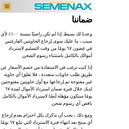
ضماننا
اشترِ الآن
اتصل بنا
وعدنا لك بسيط: إذا لم تكن راضيًا بنسبة ١٠٠٪ لأي
سبب ، ما عليك سوى إرجاع الحاويتين الفارغتين
تقييمات المستخدمين
في غضون ٦٧ يومًا من وقت التسليم لاسترداد
دراسات طبِّيَّة
أموالك بالكامل باستثناء رسوم الشحن.
المكوِّنات
إذا كنت ترغب في الاستفادة من خصم الأسعار عن
طريق طلب حاويات متعددة ، فلا تقلق! أي حاوية
الرئيسية
غير مفتوحة تم إرجاعها مع أول حاويتين مفتوحتين
لديك خلال فترة ضمان استرداد الأموال لمدة ٦٧
يومًا ستكون مؤهلة أيضًا لاسترداد الأموال بالكامل
ناقص أي رسوم شحن.
ومع ذلك ، يجب أن نذكرك بكل احترام بعدم إرجاع
أي منتج بعد انتهاء فترة الاسترداد التي تبلغ ٦٧ يومًا.